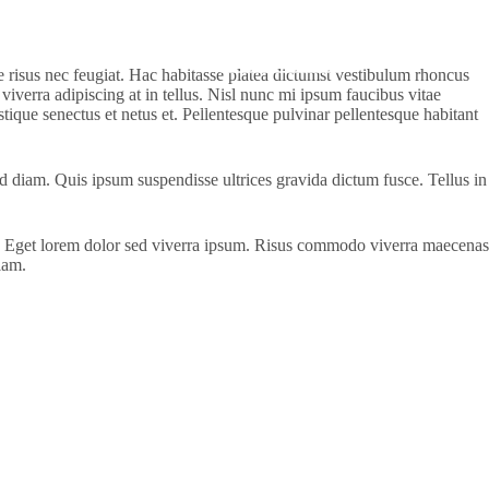
Contact
Explore Now
e risus nec feugiat. Hac habitasse platea dictumst vestibulum rhoncus
 viverra adipiscing at in tellus. Nisl nunc mi ipsum faucibus vitae
stique senectus et netus et. Pellentesque pulvinar pellentesque habitant
d diam. Quis ipsum suspendisse ultrices gravida dictum fusce. Tellus in
uctus. Eget lorem dolor sed viverra ipsum. Risus commodo viverra maecenas
iam.