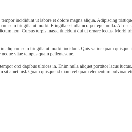
Home
About
Blog
 tempor incididunt ut labore et dolore magna aliqua. Adipiscing tristiqu
uam sem fringilla ut morbi. Fringilla est ullamcorper eget nulla. At risus
dictum non. Cursus turpis massa tincidunt dui ut ornare lectus. Morbi tri
in aliquam sem fringilla ut morbi tincidunt. Quis varius quam quisque i
or neque vitae tempus quam pellentesque.
io tempor orci dapibus ultrices in. Enim nulla aliquet porttitor lacus l
diam sit amet nisl. Quam quisque id diam vel quam elementum pulvinar et